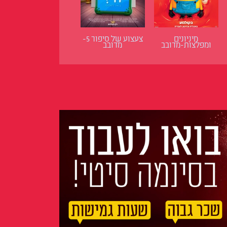
מיניונים
צעצוע של סיפור 5-
ומפלצות-מדובב
מדובב