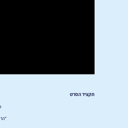
תקציר הסרט
ח
"הרפ