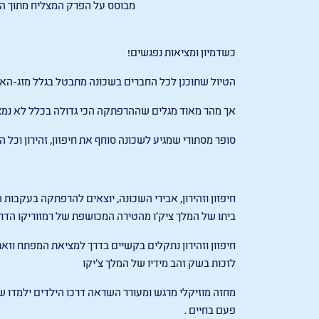
מבוסס על הפרק המצליח מתוך 
כשדמיון ומציאות נפגשים
!
הטיול שתוכנן לכל החברים בשכונה מתבטל בגלל מזג-האוו
אך מהר מאוד מגלים שההרפתקה הכי גדולה בכלל לא נמצ
סופר מסתורי שמגיע לשכונה סוחף את חיפזון, זהירון וכל 
חיפזון וזהירון, אבירי השכונה, יוצאים להרפתקה בעקבות
ביתו של המלך ציק'ו מהטירה המכושפת של רמזוריקו הדרק
חיפזון וזהירון נתקלים בקשיים בדרך למציאת המפתח וזא
לזכות בשק זהב מידיו של המלך צ'יקו
מחזה מוזיקלי מרגש ומעורר השראה דרכו הילדים ילמדו ש
פעם בחיים
.