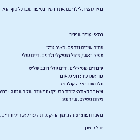
בואו להצית לילדיכם את הדמיון בסיפור שבו כל סוף ה
במאי: עופר שפריר
מחזה שירים ולחנים: מאיה גוזלי
מפיק ראשי, ניהול מוסיקלי ולחנים: חיים גוזלי
עיבודים מוסיקלים: חיים גוזלי ויובב שליט
כוריאוגרפיה: רוני גלאובר
תלבושות: אלה קולסניק
עיצוב תפאורה: לימור הרשקו (תפאורה של השכונה : בתיה
צילום סטילס: שי הנסב
בהשתתפות: יפעה מימון הר-קט, דנה עדיקא, הילית דייטש ש
יובל שטרן