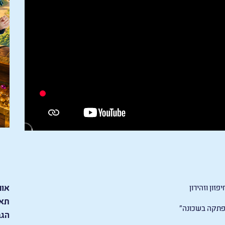
יפזון וזהירון
אור
תאר
תקה בשכונה"
הגב