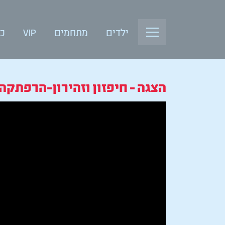
ילדים
מתחמים
VIP
כנ
הצגה - חיפזון וזהירון-הרפתקה