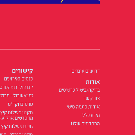
קישורים
דרושים עובדים
כנסים ואירועים
אודות
יום הולדת מהסרט
בדיקה/ביטול כרטיסים
זמן אשכול – מרכז 
צור קשר
פרסום וקד"מ
אודות סינמה סיטי
תקנון פעילות קיץ
מידע כללי
מהסרטים ארקיע 2025
המתחמים שלנו
זוכים פעילות קיץ 2025
תקנון הגרלה- פעילות