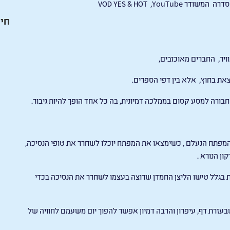
הסדרה המשודר
YouTube
,
HOT
&
YES
VOD
חיי
יר, החברים מאוכזבים,
את בחוץ, אלא בין דפי הספרים
.
החבורה למסע קסום בממלכה דמיונית, בה כל אחד הופך להיות גיבור.
 המפתח הנעלם
,
כשימצאו את המפתח יוכלו לשחרר את טופי הנסיכה,
ון הנורא
.
ת בגלל טישו הליצן החמדן שרוצה בעצמו לשחרר את הנסיכה בכדי
בעזרת דף, עיפרון והרבה דמיון אפשר להפוך יום משעמם לחוויה של