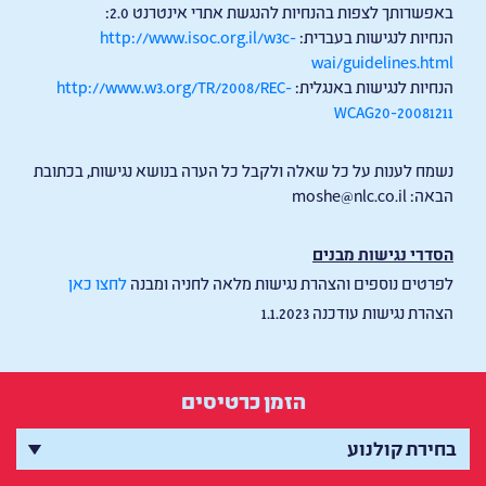
באפשרותך לצפות בהנחיות להנגשת אתרי אינטרנט 2.0:
הנחיות לנגישות בעברית:
http://www.isoc.org.il/w3c-
wai/guidelines.html
הנחיות לנגישות באנגלית:
http://www.w3.org/TR/2008/REC-
WCAG20-20081211
נשמח לענות על כל שאלה ולקבל כל הערה בנושא נגישות, בכתובת
הבאה:
moshe@nlc.co.il
הסדרי נגישות מבנים
לפרטים נוספים והצהרת נגישות מלאה לחניה ומבנה
לחצו כאן
הצהרת נגישות עודכנה 1.1.2023
הזמן כרטיסים