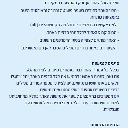
שליטה על האתר אך ורק באמצעות המקלדת.
– תכני האתר כתובים בשפה פשוטה וברורה ומאורגנים היטב
באמצעות כותרות.
– לאובייקטים הגראפיים יש חלופה טקסטואלית (alt).
– מבנה קבוע ואחיד לכלל תתי הדפים באתר.
– האתר מותאם לצפייה בסוגי הדפדפנים השונים.
– הקישורים באתר ברורים ומכילים הסבר לאן הם מקשרים.
סייגים לנגישות
ככלל, כל עמודי האתר נבנו כעמודים נגישים לפי רמה AA.
עם זאת, למרות מאמצנו להנגיש את כלל הדפים באתר, יתכן ויתגלו
חלקים באתר שטרם נגישים. יש לציין כי מספר עמודים מכילים
רכיבים חיצוניים שאינם בשליטתנו ואינם נגישים.
אנו ממשיכים במאמצים לשפר את נגישות האתר כחלק ממחויבותנו
לאפשר שימוש בו עבור כלל האוכלוסייה כולל אנשים עם
מוגבלויות.
הנחיות הנגישות