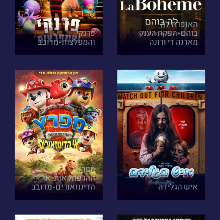
האופרה לה
בוהם-הפקת הענק
פרנקי
מארנה די ורונה
והמפלצות-מדובב
מפרץ
ההרפתקאות: אי
איש הגלידה
הדינוזאורים-מדובב