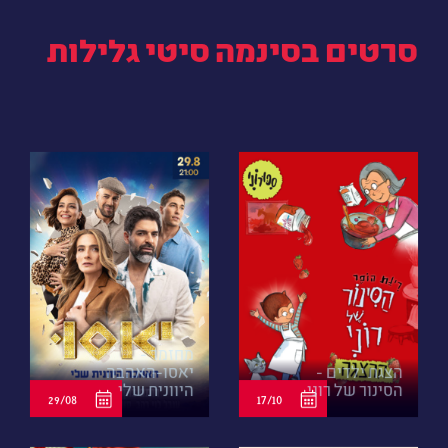
סרטים בסינמה סיטי גלילות
מחזמר -
הצגת ילדים -
יאסו-האהבה
הסינור של רוני
היוונית שלי
29/08
17/10