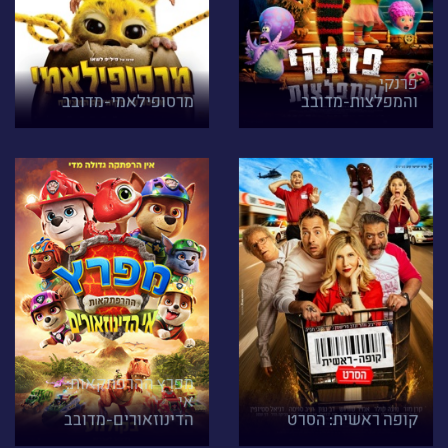
פרנקי
והמפלצות-מדובב
מרסופילאמי-מדובב
מפרץ ההרפתקאות:
אי
קופה ראשית: הסרט
הדינוזאורים-מדובב