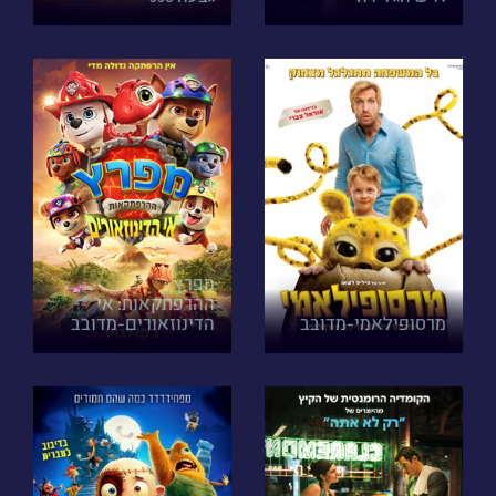
מפרץ
ההרפתקאות: אי
מרסופילאמי-מדובב
הדינוזאורים-מדובב