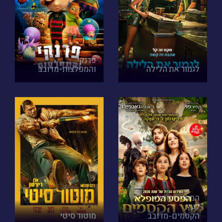
פרנקי
לגמור את הלילה
והמפלצות-מדובב
המסע המופלא
לעץ
הקסמים-מדובב
מוטור סיטי