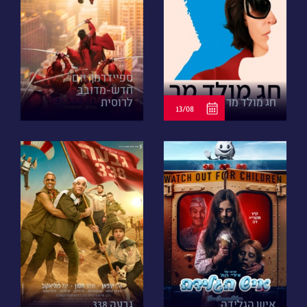
ספיידרמן: יום
חדש-מדובב
חג מולד מר
לרוסית
13/08
איש הגלידה
גבעה 338