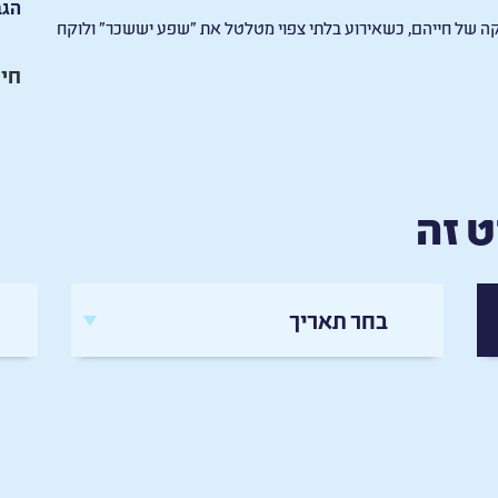
הגב
פתקה של חייהם, כשאירוע בלתי צפוי מטלטל את ״שפע יששכר״ ולוקח
חיי
 זה
בחר תאריך