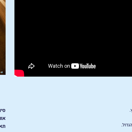
.
סיו
אור
גדול.
תאר