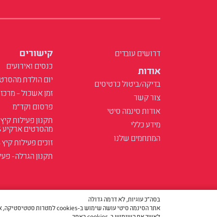
קישורים
דרושים עובדים
כנסים ואירועים
אודות
יום הולדת מהסרט
בדיקה/ביטול כרטיסים
זמן אשכול – מרכז 
צור קשר
פרסום וקד"מ
אודות סינמה סיטי
תקנון פעילות קיץ
מידע כללי
מהסרטים ארקיע 2025
המתחמים שלנו
זוכים פעילות קיץ 2025
תקנון הגרלה- פעילות
בסה״כ עוגיות, לא דרמה גדולה
אתר הסינמה סיטי עושה שימוש ב-
לאשר את השימוש ב-cookies באתר.