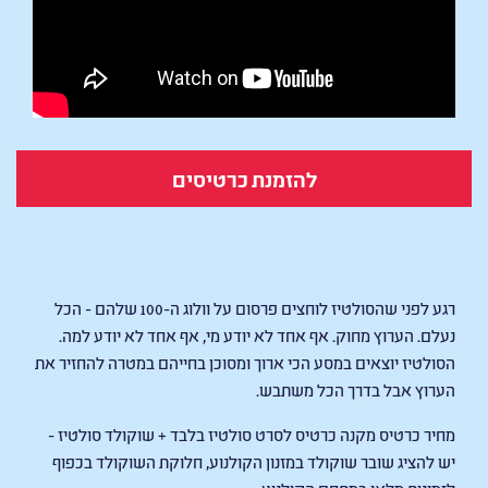
להזמנת כרטיסים
סולטיז הסרט
רגע לפני שהסולטיז לוחצים פרסום על וולוג ה-100 שלהם - הכל
נעלם. הערוץ מחוק. אף אחד לא יודע מי, אף אחד לא יודע למה.
הסולטיז יוצאים במסע הכי ארוך ומסוכן בחייהם במטרה להחזיר את
הערוץ אבל בדרך הכל משתבש.
מחיר כרטיס מקנה כרטיס לסרט סולטיז בלבד + שוקולד סולטיז -
יש להציג שובר שוקולד במזנון הקולנוע, חלוקת השוקולד בכפוף
לזמינות מלאי במתחם הקולנוע.