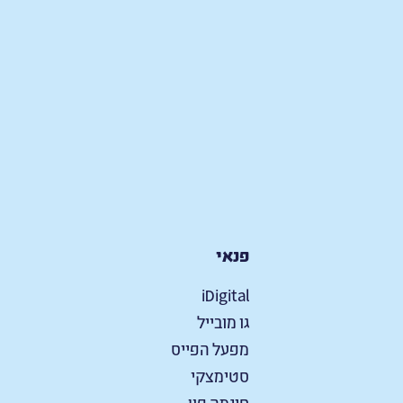
פנאי
iDigital
גו מובייל
מפעל הפייס
סטימצקי
סינמה פון