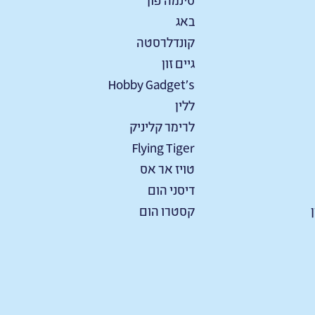
באג
קונדלרסטה
גיים זון
Hobby Gadget's
ללין
לרימר קליניק
Flying Tiger
טויז אר אס
דיסני הום
קסטרו הום