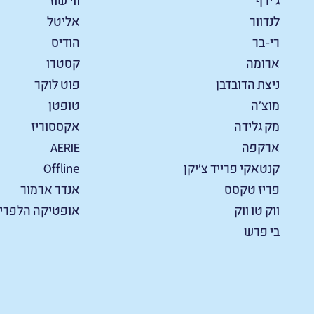
לנדוור
אליטל
רי-בר
הודיס
ארומה
קסטרו
ניצת הדובדבן
פוט לוקר
מוצ'ה
טופטן
מק גלידה
אקססוריז
ארקפה
AERIE
קנטאקי פרייד צ׳יקן
Offline
פריז טקסס
אנדר ארמור
ווק טו ווק
אופטיקה הלפרין
בי פרש