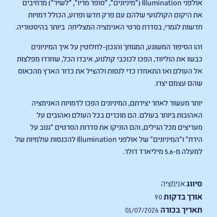
אולפני Illumination ("מיניונים", "סופר מריו", "לשיר") מרחיבים
את היקום הקולנועי שלהם עם פרק חדש ופרוע, הכולל דמויות
חדשות לגמרי, בסדרת סרטי האנימציה המצליחה ביותר בהיסטוריה.
זהו הסיפור המשוגע, המגוחך והנכון-לחלוטין על איך המיניונים
כבשו את הוליווד, הפכו לכוכבי קולנוע, איבדו הכל, שחררו מפלצות
אל העולם ואז התאחדו כדי לנסות ולהציל את כדור הארץ מהכאוס
שהם עצמם יצרו.
יותר מעשור לאחר יצירתם, המיניונים הפכו לדמויות האנימציה
האהובות ביותר בעולם. הם מוכרים בכל העולם ואהובים על
מעריצים מכל הגילים, והם הזניקו את סדרות הסרטים "גנוב על
הירח" ו"המיניונים" של אולפני Illumination להכנסות עולמיות של
למעלה מ-5.6 מיליארד דולר.
סיווג
אנימציה
אורך בדקות
90
תאריך בכורה
01/07/2026