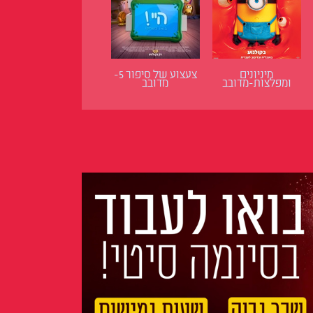
מיניונים
צעצוע של סיפור 5-
ומפלצות-מדובב
מדובב