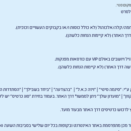
קום פנוי
.
 לסרט
 חמה/קלה/אלכוהול (לא כולל כוסות ו/או בקבוקים העשויים זכוכית).
גיל ויושבים באולם
VIP
עם כורסאות מפנקות.
 "סינמה סיטי" | "ויזה כ.א.ל" | "בהצדעה" | "ביחד בשבילך" | "הסתדרות המו
יטקזון" | "מועדון שלך" ניתן לממשו* דרך האתר. בעמוד בחירת "סוג כרטיס" יש
ץ לרכוש כרטיסים דרך האתר מבעוד מועד.