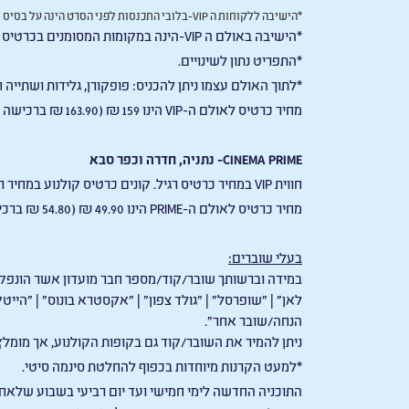
*
הישיבה ללקוחות ה
-VIP
בלובי התכנסות לפני הסרט הינה על בסיס מ
*הישיבה באולם ה
-VIP
הינה במקומות המסומנים בכרטיס
*התפריט נתון לשינויים.
*לתוך האולם עצמו ניתן להכניס: פופקורן, גלידות ושתייה
מחיר כרטיס לאולם ה-
VIP
הינו 159 ₪ (163.90 ₪ ברכישה דרך האתר) (לא קיימות הנחות כלשהן).
CINEMA PRIME-
נתניה, חדרה וכפר סבא
חווית
VIP
במחיר כרטיס רגיל. קונים כרטיס קולנוע במחיר ר
מחיר כרטיס לאולם ה-PRIME הינו 49.90 ₪ (54.80 ₪ ברכישה דרך האתר) (לא קיימות הנחות כלשהן).
בעלי שוברים:
במידה וברשותך שובר/קוד/מספר חבר מועדון אשר הונפק ע"י:
לאן" | "שופרסל" | "גולד צפון" | "אקסטרא בונוס" | "הי
הנחה/שובר אחר".
ניתן להמיר את השובר/קוד גם בקופות הקולנוע, אך מומל
*למעט הקרנות מיוחדות בכפוף להחלטת סינמה סיטי.