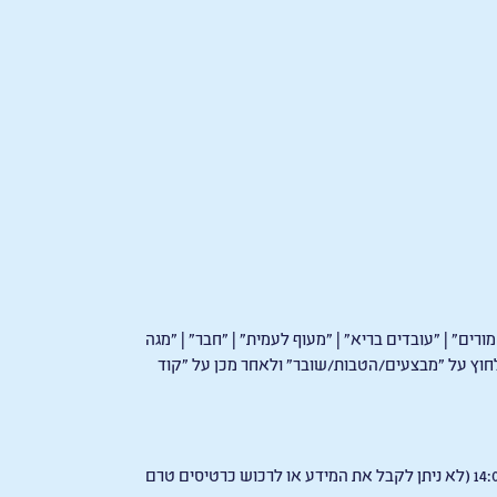
רים" | "עובדים בריא" | "מעוף לעמית" | "חבר" | "מגה
 ללחוץ על "מבצעים/הטבות/שובר" ולאחר מכן על "קוד
התוכניה החדשה לימי חמישי ועד יום רביעי בשבוע שלאחר מכן מתפרסמת באתר האינטרנט ובקופות בכל יום שלישי בסביבות השעה 14:00 (לא ניתן לקבל את המידע או לרכוש כרטיסים טרם