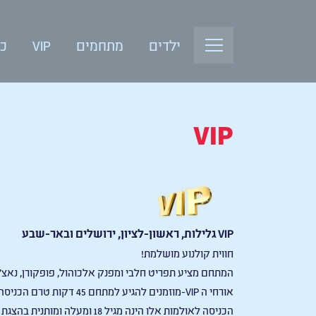
ילדים
מתחמים
VIP
כנ
VIP
VIP גלילות, ראשון-לציון, ירושלים ובאר-שבע
חווית קולנוע מושלמת!
המתחם מציע תפריט חלבי ומפנק אלכוהול, פופקורן, נאצ'ו
אורחי ה
-VIP
מוזמנים להגיע למתחם 45 דקות טרם הכניסה לסרט על מנת להנות מכל מה שמתחם ה
הכניסה לאולמות אלו הינה מגיל 18 ומעלה ומותנית בהצגת תעודת זהות.