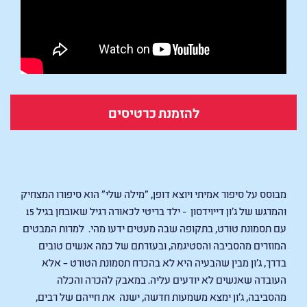
להזמנת כרטיסים
I Swear
מבוסס על סיפור אמיתי ויוצא דופן, "מילה שלי" הוא סיפורו המצחיק
והמרגש של ג'ון דייוידסון - ילד בריטי לכאורה רגיל שאובחן בגיל 15
עם תסמונת טורט, בתקופה שבה מעטים ידעו מהי. למרות המבטים
המוזרים מהסביבה והסטיגמה, ובעזרתם של כמה אנשים טובים
בדרך, ג'ון מבין שהבעיה היא לא בהכרח תסמונת הטורט – אלא
העובדה שאנשים לא יודעים עליה. במאבק להכרה והכלה
מהסביבה, ג'ון ימצא משמעות חדשה, ישנה את חייהם של רבים,