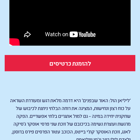
להזמנת כרטיסים
The Great Lillian Hall
׳ליליאן הול: האור שבפנים׳ היא דרמה מלאת רגש ומעוררת השראה
על כוח רצון ונחישות, המציגה את רוחה הבלתי ניתנת לכיבוש של
שחקנית יחידה במינה – גם למול אתגרים בלתי אפשריים. הפקה
מרגשת ועוצרת נשימה בכיכובם של זוכת שני פרסי אוסקר ג'סיקה
לאנג, זוכת האוסקר קת’י בייטס, הכוכב עטור הפרסים פירס ברוסנן,
ולצדם לילי רייב וג'סי וויליאמס.