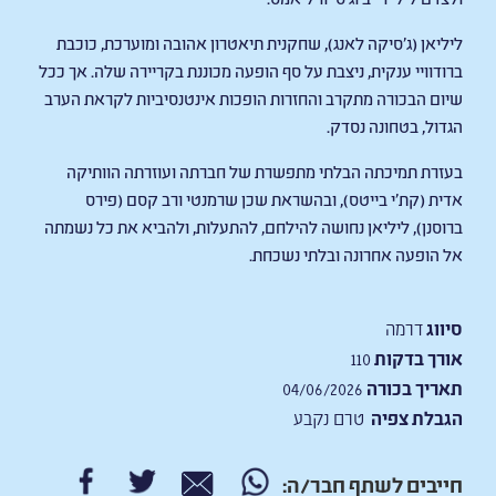
ליליאן (ג'סיקה לאנג), שחקנית תיאטרון אהובה ומוערכת, כוכבת
ברודוויי ענקית, ניצבת על סף הופעה מכוננת בקריירה שלה. אך ככל
שיום הבכורה מתקרב והחזרות הופכות אינטנסיביות לקראת הערב
הגדול, בטחונה נסדק.
בעזרת תמיכתה הבלתי מתפשרת של חברתה ועוזרתה הוותיקה
אדית (קת’י בייטס), ובהשראת שכן שרמנטי ורב קסם (פירס
ברוסנן), ליליאן נחושה להילחם, להתעלות, ולהביא את כל נשמתה
אל הופעה אחרונה ובלתי נשכחת.
סיווג
דרמה
אורך בדקות
110
תאריך בכורה
04/06/2026
הגבלת צפיה
טרם נקבע
חייבים לשתף חבר/ה: