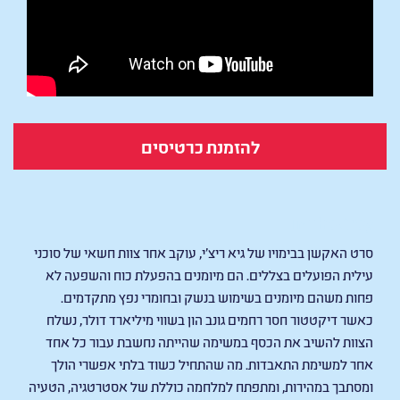
להזמנת כרטיסים
In The Grey
סרט האקשן בבימויו של גיא ריצ'י, עוקב אחר צוות חשאי של סוכני
עילית הפועלים בצללים. הם מיומנים בהפעלת כוח והשפעה לא
פחות משהם מיומנים בשימוש בנשק ובחומרי נפץ מתקדמים.
כאשר דיקטטור חסר רחמים גונב הון בשווי מיליארד דולר, נשלח
הצוות להשיב את הכסף במשימה שהייתה נחשבת עבור כל אחד
אחר למשימת התאבדות. מה שהתחיל כשוד בלתי אפשרי הולך
ומסתבך במהירות, ומתפתח למלחמה כוללת של אסטרטגיה, הטעיה