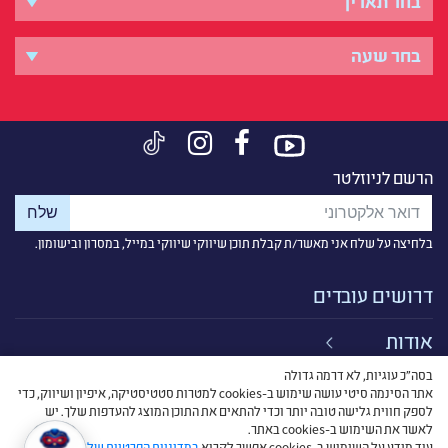
הרשם לניוזלטר
בלחיצה על שלח אני מאשר/ת קבלת תוכן שיווקי שיווקי במייל, במסרון ובישומון.
דרושים עובדים
אודות
בסה״כ עוגיות, לא דרמה גדולה
קישורים
אתר הסינמה סיטי עושה שימוש ב-cookies למטרות סטטיסטיקה, איפיון ושיווק, כדי
לספק חווית גלישה טובה יותר וכדי להתאים את התוכן המוצג להעדפות שלך. יש
תנאי שימוש
לאשר את השימוש ב-cookies באתר.
עוד מידע על השימוש ב-cookies אפשר לקרוא
במדיניות הפרטיות שלנו
.