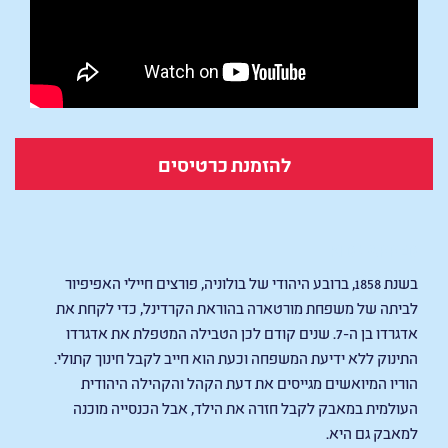
להזמנת כרטיסים
KIDNAPPED
בשנת 1858, ברובע היהודי של בולוניה, פורצים חיילי האפיפיור
לביתה של משפחת מורטארה בהוראת הקרדינל, כדי לקחת את
אדגרדו בן ה-7. שנים קודם לכן הטבילה המטפלת את אדגרדו
התינוק ללא ידיעת המשפחה וכעת הוא חייב לקבל חינוך קתולי.
הוריו המיואשים מגייסים את דעת הקהל והקהילה היהודית
העולמית במאבק לקבל חזרה את הילד, אבל הכנסייה מוכנה
למאבק גם היא.