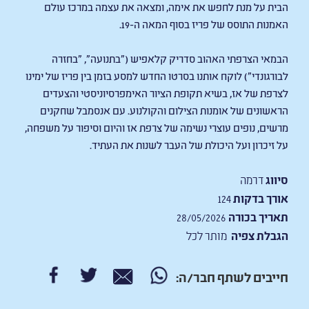
הבית על מנת לחפש את אימה, ומצאה את עצמה במרכז עולם
האמנות התוסס של פריז בסוף המאה ה-19.
הבמאי הצרפתי האהוב סדריק קלאפיש ("בתנועה", "בחזרה
לבורגונדי") לוקח אותנו בסרטו החדש למסע בזמן בין פריז של ימינו
לצרפת של אז, בשיא תקופת הציור האימפרסיוניסטי והצעדים
הראשונים של אומנות הצילום והקולנוע. עם אנסמבל שחקנים
מרשים, נופים עוצרי נשימה של צרפת אז והיום וסיפור על משפחה,
על זיכרון ועל היכולת של העבר לשנות את העתיד.
סיווג
דרמה
אורך בדקות
124
תאריך בכורה
28/05/2026
הגבלת צפיה
מותר לכל
חייבים לשתף חבר/ה: