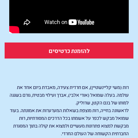
להזמנת כרטיסים
חשבונות שמיים
רות (משי קליינשטיין), אם חרדית צעירה, מאבדת ביום אחד את
עולמה. בעלה שמואל (אורי אלבי), אברך ועילוי מבטיח, גורם בשגגה
למותו של בנם הקטן, שרוליק.
לראשונה בחייה, רות מוצפת בשאלות המערערות את אמונתה. בעוד
שמואל מבקש לכפר על אשמתו בכל הדרכים המסורתיות, רות
מבקשת למצוא פתרונות מעשיים ולמצוא את קולה בתוך המסגרת
החברתית הקשוחה של העולם החרדי.