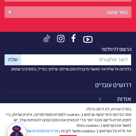
הרשם לניוזלטר
בלחיצה על שלח אני מאשר/ת קבלת תוכן שיווקי שיווקי במייל, במסרון ובישומון.
דרושים עובדים
אודות
בסה״כ עוגיות, לא דרמה גדולה
קישורים
אתר הסינמה סיטי עושה שימוש ב-cookies למטרות סטטיסטיקה, איפיון ושיווק, כדי
לספק חווית גלישה טובה יותר וכדי להתאים את התוכן המוצג להעדפות שלך. יש
תנאי שימוש
לאשר את השימוש ב-cookies באתר.
עוד מידע על השימוש ב-cookies אפשר לקרוא
במדיניות הפרטיות שלנו
.