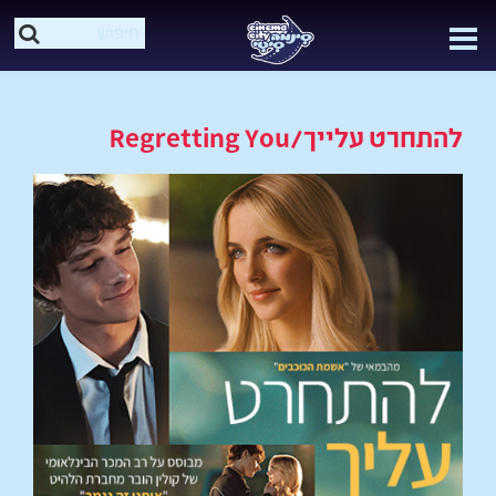
להתחרט עלייך/Regretting You