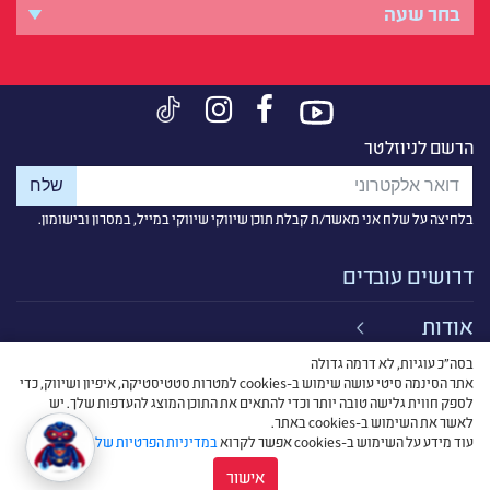
הרשם לניוזלטר
בלחיצה על שלח אני מאשר/ת קבלת תוכן שיווקי שיווקי במייל, במסרון ובישומון.
דרושים עובדים
אודות
בסה״כ עוגיות, לא דרמה גדולה
קישורים
אתר הסינמה סיטי עושה שימוש ב-cookies למטרות סטטיסטיקה, איפיון ושיווק, כדי
לספק חווית גלישה טובה יותר וכדי להתאים את התוכן המוצג להעדפות שלך. יש
תנאי שימוש
לאשר את השימוש ב-cookies באתר.
עוד מידע על השימוש ב-cookies אפשר לקרוא
במדיניות הפרטיות שלנו
.
אישור