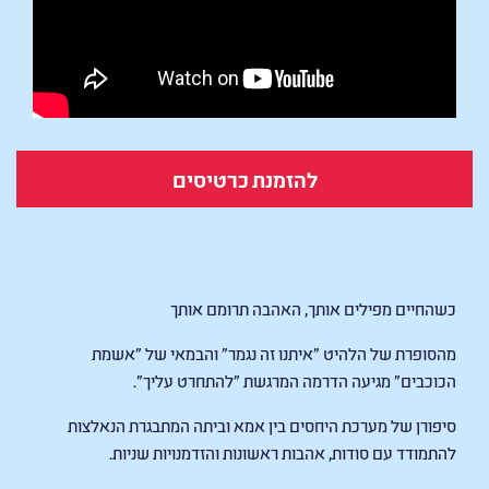
להזמנת כרטיסים
Regretting You
כשהחיים מפילים אותך, האהבה תרומם אותך
מהסופרת של הלהיט "איתנו זה נגמר" והבמאי של "אשמת
הכוכבים" מגיעה הדרמה המרגשת "להתחרט עליך".
סיפורן של מערכת היחסים בין אמא וביתה המתבגרת הנאלצות
להתמודד עם סודות, אהבות ראשונות והזדמנויות שניות.