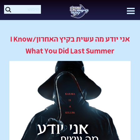
אני יודע מה עשית בקיץ האחרון/I Know
What You Did Last Summer