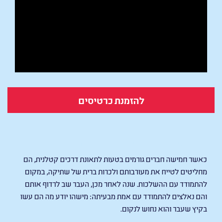
להזמנת כרטיסים
I Know What You Did Last Summer
כאשר חמישה חברים גורמים בטעות לתאונת דרכים קטלנית, הם
מחליטים לטייח את מעורבותם ולכרות ברית של שתיקה, במקום
להתמודד עם ההשלכות. שנה לאחר מכן, העבר שב לרדוף אותם
והם נאלצים להתמודד עם אמת מבעיתה: מישהו יודע מה הם עשו
בקיץ שעבר והוא נחוש לנקום.