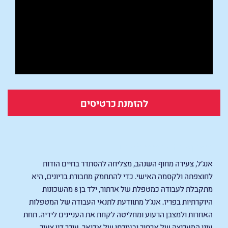
להזמנת כרטיסים
Les femmes du square
אנג'ל, צעירה מחוף השנהב, מצליחה להסתדר בחיים הודות
לחוצפתה ולקסמה האישי. כדי להתחמק מחבורת בריונים, היא
מתקבלת לעבודה כמטפלת של ארתור, ילד בן 8 מהשכונות
היוקרתיות בפריז. אנג'ל מתוודעת לתנאי העבודה של המטפלות
האחרות ולמצבן הרעוע ומחליטה לקחת את העניינים לידיה.
תחת
עינו המעריצה של ארתור ובעזרתו של אדואר, עורך דין צעיר