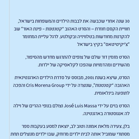
30 שנה אחרי שכבשה את לבבות הילדים והמשפחות בישראל,
חוויית הקסם חוזרת — והסרט האהוב “קטנטנות – פינת האור” שב
להקרנות מחודשות בטלוויזיה ובקולנוע. לרגל עליית המחזמר
״צ׳יקיטיטאס״ בקיץ בישראל
הסרט מזמין דור שלם של צופים להתרגש מחדש מהסיפור,
מהשירים ומהדמויות שהפכו לקלאסיקה של ילדות.
הסרט, שיצא בשנת 2001, מבוסס על סדרת הילדים הארגנטינאית
האהובה “קטנטנות”, שנוצרה על ידי Cris Morena Group והפכה
לתופעה בינלאומית.
הסרט בוים על ידי José Luis Massa וצולם בנופי ההרים של וילה
לה אנגוסטורה בארגנטינה.
בלן, צעירה מלאת אמונה וטוב לב, יוצאת למסע בעקבות ספר
מסתורי שמוביל אותה לבית ילדים מרוחק, שבו ילדים מנוצלים תחת