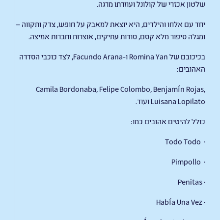
שלטון אכזרי של קולונל ועוזרתו מרגה.
יחד עם אלחו והילדים, היא יוצאת למאבק על חופש, צדק ותקווה —
ומגלה סיפור מלא קסם, סודות עתיקים, אוצרות וחברות אמיצה.
בכיכובם של Romina Yan ו-Facundo Arana, לצד כוכבי הסדרה
האהובים:
Camila Bordonaba, Felipe Colombo, Benjamín Rojas,
Luisana Lopilato ועוד.
כולל להיטים אהובים כמו:
· Todo Todo
· Pimpollo
· Penitas
· Había Una Vez