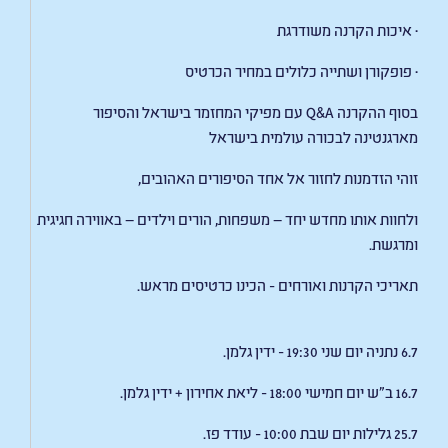
· איכות הקרנה משודרגת
· פופקורן ושתייה כלולים במחיר הכרטיס
בסוף ההקרנה Q&A עם מפיקי המחזמר בישראל והסיפור
מארגנטינה לבכורה עולמית בישראל
זוהי הזדמנות לחזור אל אחד הסיפורים האהובים,
ולחוות אותו מחדש יחד — משפחות, הורים וילדים — באווירה חגיגית
ומרגשת.
תאריכי הקרנות ואורחים - הכינו כרטיסים מראש.
6.7 נתניה יום שני 19:30 - ידין גלמן.
16.7 ב"ש יום חמישי 18:00 - ליאת אחירון + ידין גלמן.
25.7 גלילות יום שבת 10:00 - עודד פז.