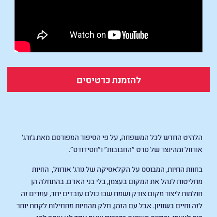
להזמנת כרטיסים
Animal Farm
הלהיט החדש לכל המשפחה, על פי הסיפור המפורסם מאת ג'ורג'
אורוול ומהיוצר של סרט "החבובות" ו"חסידודס".
בחוות החיות, המבוסס על הקלאסיקה של גורג' אורוול, החיות
מחליטות לנהל את המקום בעצמן, בלי בני האדם. בהתחלה הן
חולמות ליצור מקום צודק ושמח שבו כולם עובדים יחד, עוזרים זה
לזה וחיים בשוויון. אבל עם הזמן, חלק מהחיות מתחילות לקחת יותר
כוח לעצמן, והחווה משתנה בדרכים שאף אחד לא ציפה להן.