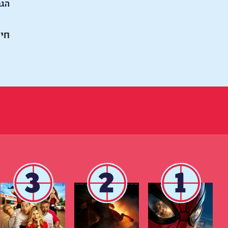
הגב
חיי
3
2
1