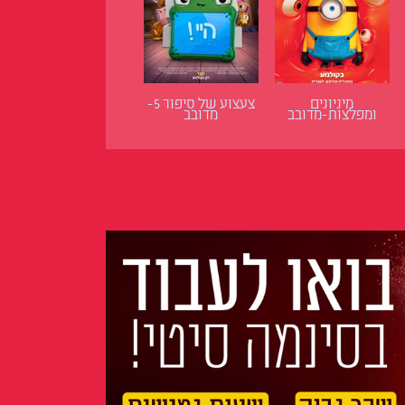
מיניונים
צעצוע של סיפור 5-
ומפלצות-מדובב
מדובב