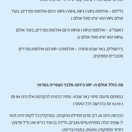
גלילות – אולמות VIP2 ו VIP4, VIP3 ו VIP5 הינם אולמות נפרדים, בעוד
אולם VIP1 הוא יציע מעל אולם 1
ראשל”צ – אולמות VIP17 ו VIP18 הינם אולמות נפרדים, בעוד אולם
VIP16 הוא יציע מעל אולם 11
בירושלים, באר שבע ונתניה – אולמות ה-VIP הם אולמות נפרדים
מכובדים ומפנקים.
מה כולל אולם ה- VIP ביזנס: מלבד הצפייה בסרט?
במתחם סינמה סיטי באר שבע- מחיר כרטיס להקרנות אלו הינו 89 ₪
( 92.90 ₪ ברכישה דרך האתר)
הכניסה הינה 20 דק’ טרם תחילת ההקרנה. בטרקלין כל לקוח יהיה זכאי
ל: שתיה קלה בפחית/מים/ענבים, גלידה בן אנד ג'ריס 100 מ"ל ופיצוץ
ג'וניור (פופקורן, נאצוס, במבה/כריות).