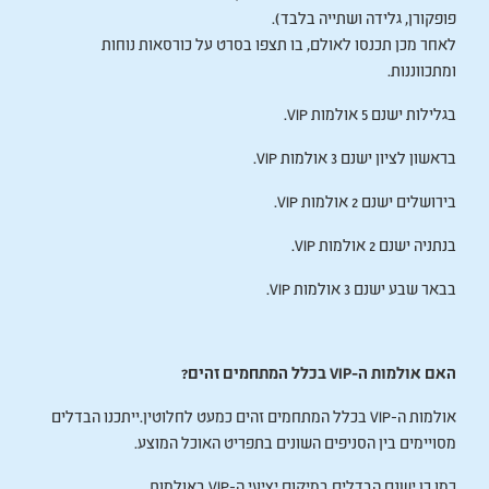
פופקורן, גלידה ושתייה בלבד).
לאחר מכן תכנסו לאולם, בו תצפו בסרט על כורסאות נוחות
ומתכווננות.
בגלילות ישנם 5 אולמות VIP.
בראשון לציון ישנם 3 אולמות VIP.
בירושלים ישנם 2 אולמות VIP.
בנתניה ישנם 2 אולמות VIP.
בבאר שבע ישנם 3 אולמות VIP.
האם אולמות ה-VIP בכלל המתחמים זהים?
אולמות ה-VIP בכלל המתחמים זהים כמעט לחלוטין.ייתכנו הבדלים
מסויימים בין הסניפים השונים בתפריט האוכל המוצע.
כמו כן ישנם הבדלים במיקום יציעי ה-VIP באולמות.