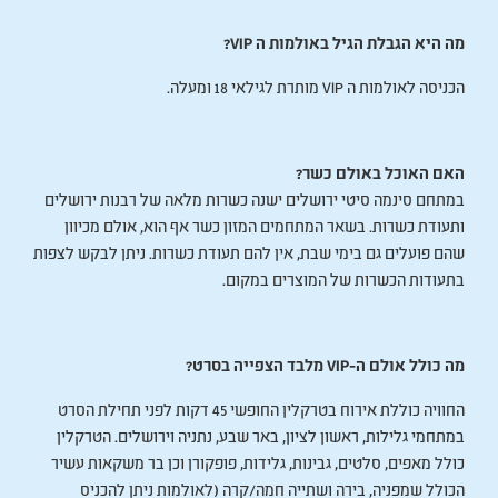
מה היא הגבלת הגיל באולמות ה VIP?
הכניסה לאולמות ה VIP מותרת לגילאי 18 ומעלה.
האם האוכל באולם כשר?
במתחם סינמה סיטי ירושלים ישנה כשרות מלאה של רבנות ירושלים
ותעודת כשרות. בשאר המתחמים המזון כשר אף הוא, אולם מכיוון
שהם פועלים גם בימי שבת, אין להם תעודת כשרות. ניתן לבקש לצפות
בתעודות הכשרות של המוצרים במקום.
מה כולל אולם ה-VIP מלבד הצפייה בסרט?
החוויה כוללת אירוח בטרקלין החופשי 45 דקות לפני תחילת הסרט
במתחמי גלילות, ראשון לציון, באר שבע, נתניה וירושלים. הטרקלין
כולל מאפים, סלטים, גבינות, גלידות, פופקורן וכן בר משקאות עשיר
הכולל שמפניה, בירה ושתייה חמה/קרה (לאולמות ניתן להכניס