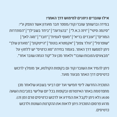
אילו שוברים ניתנים למימוש דרך האתר?
במידה וברשותך שובר/קוד/מספר חבר מועדון אשר הונפק ע"י:
"סינמה סיטי" | "ויזה כ.א.ל" | "בהצדעה" | "ביחד בשבילך" | "הסתדרות
המורים" | "עובדים בריא" | "מעוף לעמית" | "חבר" | "מגה לאן" |
"שופרסל" | "גולד צפון" | "אקסטרא בונוס" | "הייטקזון" | "מועדון שלך"
ניתן לממשו דרך האתר. בעמוד בחירת "סוג כרטיס" יש ללחוץ על
"מבצעים/הטבות/שובר" ולאחר מכן על "קוד הנחה/שובר אחר".
ניתן להמיר את השובר/קוד גם בקופות הקולנוע, אך מומלץ לרכוש
כרטיסים דרך האתר מבעוד מועד.
התוכניה החדשה לימי חמישי ועד יום רביעי בשבוע שלאחר מכן
מתפרסמת באתר האינטרנט ובקופות בכל יום שלישי בסביבות השעה
14:00 (לא ניתן לקבל את המידע או לרכוש כרטיסים טרם זמן זה).
מרגע פרסום התוכניה ניתן לראות את ההקרנות השונות ולרכוש
כרטיסים.