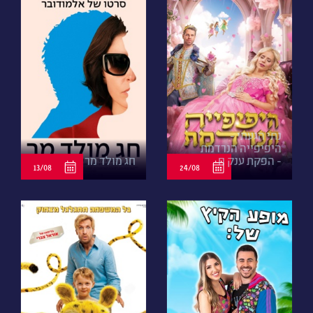
נתי הגעתי -
היפיפייה הנרדמת
- הפקת ענק ח
חג מולד מר
13/08
24/08