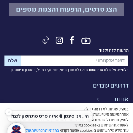
הצג סרטים, הופעות והצגות נוספים
הרשם לניוזלטר
בלחיצה על שלח אני מאשר/ת קבלת תוכן שיווקי שיווקי במייל, במסרון ובישומון.
דרושים עובדים
אודות
בסה״כ עוגיות, לא דרמה גדולה
קישורים
אתר הסינמה סיטי עושה שימוש ב-cookies למטרות סטטיסטיקה, איפיון ושיווק, כדי
לספק חווית גלישה טובה יותר וכדי להתאים את התוכן המוצג להעדפות שלך. יש
תנאי שימוש
לאשר את השימוש ב-cookies באתר.
עוד מידע על השימוש ב-cookies אפשר לקרוא
במדיניות הפרטיות שלנו
.