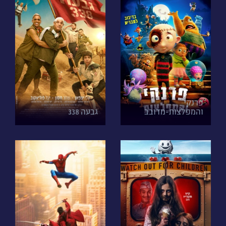
פרנקי
והמפלצות-מדובב
גבעה 338