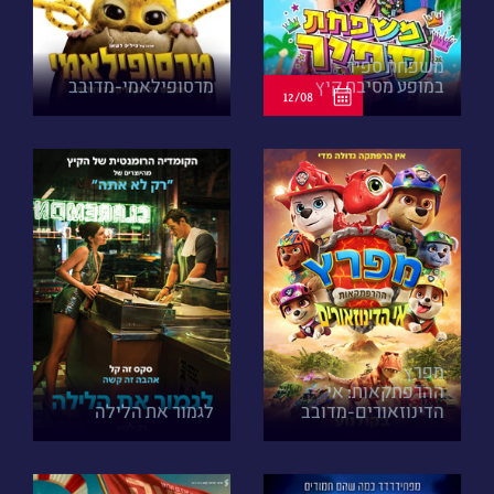
משפחת ספיר -
במופע מסיבת קיץ
מרסופילאמי-מדובב
12/08
מפרץ
ההרפתקאות: אי
הדינוזאורים-מדובב
לגמור את הלילה