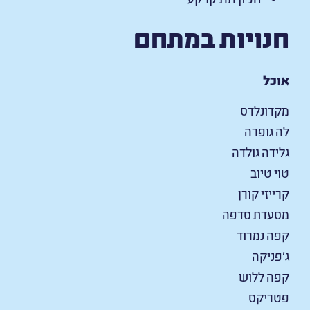
חנויות במתחם
אוכל
מקדונלדס
לה גופרה
גלידה גולדה
טוי טיוב
קרייזי קורן
מסעדת סדפה
קפה נמרוד
ג'פניקה
קפה ללוש
פטריקס