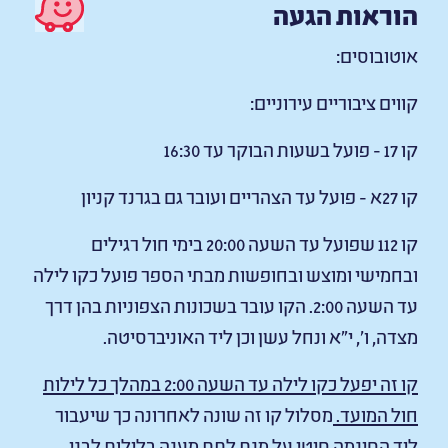
הוראות הגעה
אוטובוסים:
קווים ציבוריים עירוניים:
קו 17 - פועל בשעות הבוקר עד 16:30
קו 27א - פועל עד הצהריים ועובר גם בגרנד קניון
קו 112 שפועל עד השעה 20:00 בימי חול רגילים
ובחמישי ומוצש ובחופשות מבתי הספר פועל כקו לילה
עד השעה 2:00. הקו עובר בשכונות הצפוניות בהן דרך
מצדה, ו', י"א ונחל עשן וכן ליד האוניברסיטה.
קו זה יפעל כקו לילה עד השעה 2:00 במהלך כל לילות
חול המועד.
מסלול קו זה שונה לאחרונה כך שיעבור
ליד הסינמה סיטי על מנת לתת מענה בלילות לבני