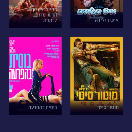
ספיידרמן: יום
חדש-מדובב
איש הגלידה
לרוסית
מוטור סיטי
בוסית בהפרעה