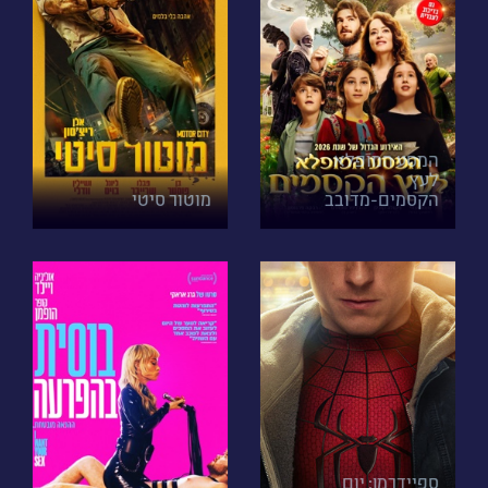
המסע המופלא
לעץ
הקסמים-מדובב
מוטור סיטי
ספיידרמן: יום