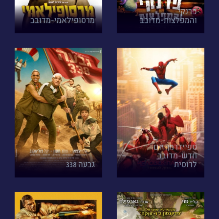
פרנקי
והמפלצות-מדובב
מרסופילאמי-מדובב
ספיידרמן: יום
חדש-מדובב
לרוסית
גבעה 338