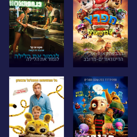
מפרץ
ההרפתקאות: אי
הדינוזאורים-מדובב
לגמור את הלילה