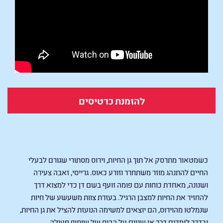
להזמנת כרטיסים
NIGHT OF THE ZOOPOCALYPSE
כשמטאור מתרסק אל תוך גן החיות, וירוס מסתורי שגורם לבעלי
החיים להתנהג מוזר משתחרר וזורע כאוס. גרייסי, זאבה צעירה
ושנונה, מאחדת כוחות עם פומה זועף בשם דן כדי למצוא דרך
להחזיר את החיות למצבן הרגיל. בעזרת צוות משעשע של חיות
שנמלטו מהוירוס, הם יוצאים למשימה הנועזת להציל את גן החיות,
ובדרך לומדים דבר או שניים על הכוח של שיתוף פעולה.