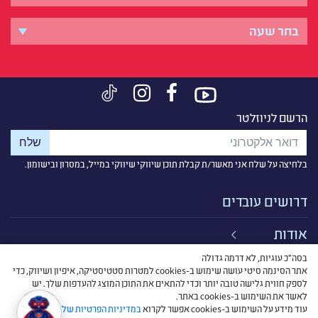
הרשם לניוזלטר
בלחיצה על שלח אני מאשר/ת קבלת תוכן שיווקי שיווקי במייל, במסרון ובישומון.
דרושים עובדים
אודות
בסה״כ עוגיות, לא דרמה גדולה
קישורים
אתר הסינמה סיטי עושה שימוש ב-cookies למטרות סטטיסטיקה, איפיון ושיווק, כדי
לספק חווית גלישה טובה יותר וכדי להתאים את התוכן המוצג להעדפות שלך. יש
תנאי שימוש
לאשר את השימוש ב-cookies באתר.
עוד מידע על השימוש ב-cookies אפשר לקרוא
במדיניות הפרטיות שלנו
.