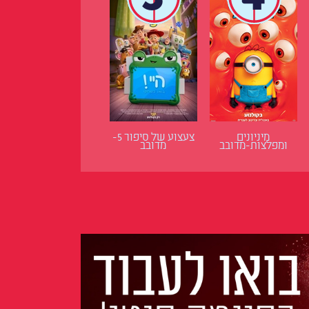
מיניונים
צעצוע של סיפור 5-
ומפלצות-מדובב
מדובב