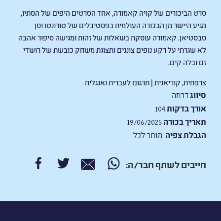
סרט הביכורים של קויה קאמורה, אחד הסרטים היפים של הסתיו,
מגיע היישר מן הבכורה העולמית בפסטיבלים של טורונטו וסן
סבסטיאן. קאמורה עוסקת בשאלות של זהות ומגישה סיפור אהבה
לא שגרתי על רקע נופים צוננים ותצוגת משחק כובשת של רושדי
זם ובלה קים.
צרפתית, קוריאנית | תרגום לעברית ואנגלית
סיווג
דרמה
אורך בדקות
104
תאריך בכורה
19/06/2025
הגבלת צפיה
מותר לכל
חייבים לשתף חבר/ה: