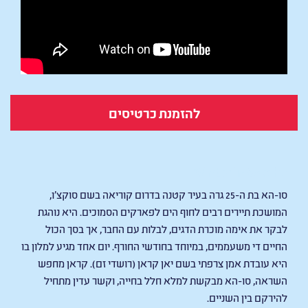
להזמנת כרטיסים
Winter in Sokcho
סו-הא בת ה-25 גרה בעיר קטנה בדרום קוריאה בשם סוקצ'ו,
המושכת תיירים רבים לחוף הים לפארקים הסמוכים. היא נוהגת
לבקר את אימה מוכרת הדגים, לבלות עם החבר, אך בסך הכול
החיים די משעממים, במיוחד בחודשי החורף. יום אחד מגיע למלון בו
היא עובדת אמן צרפתי בשם יאן קראן (רושדי זם). קראן מחפש
השראה, סו-הא מבקשת למלא חלל בחייה, וקשר עדין מתחיל
להירקם בין השניים.