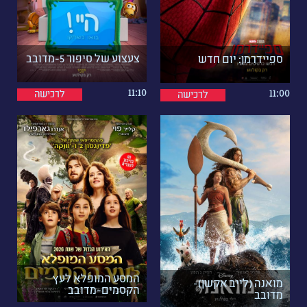
צעצוע של סיפור 5-מדובב
ספיידרמן: יום חדש
11:10
11:00
לרכישה
לרכישה
המסע המופלא לעץ
מואנה (לייב אקשן)-
הקסמים-מדובב
מדובב