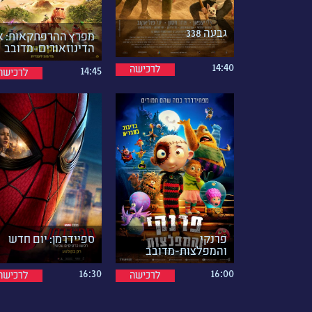
גבעה 338
מפרץ ההרפתקאות: א
הדינוזאורים-מדובב
14:40
לרכישה
14:45
לרכישה
פרנקי
ספיידרמן: יום חדש
והמפלצות-מדובב
16:00
16:30
לרכישה
לרכישה