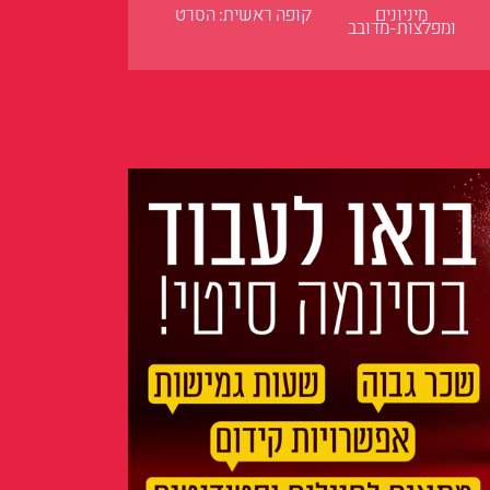
מיניונים
קופה ראשית: הסרט
ומפלצות-מדובב