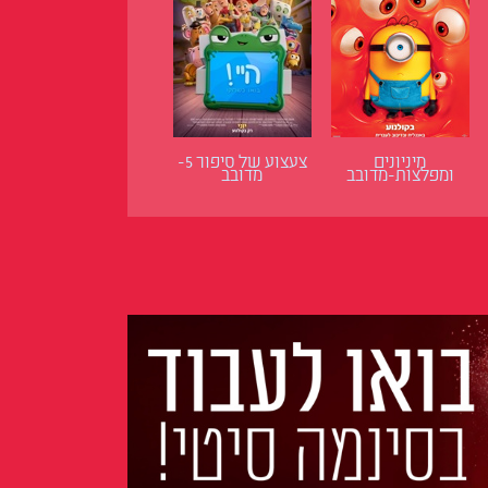
מיניונים
צעצוע של סיפור 5-
ומפלצות-מדובב
מדובב