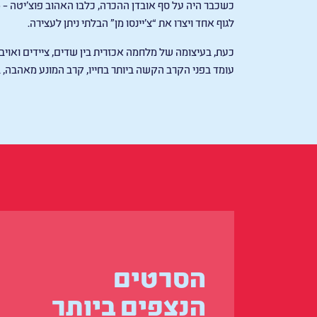
כשכבר היה על סף אובדן ההכרה, כלבו האהוב פוצ’יטה – (ש
לגוף אחד ויצרו את “צ’יינסו מן” הבלתי ניתן לעצירה.
כעת, בעיצומה של מלחמה אכזרית בין שדים, ציידים ואויבי
עומד בפני הקרב הקשה ביותר בחייו, קרב המונע מאהבה, 
הסרטים
הנצפים ביותר