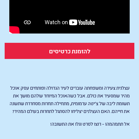
להזמנת כרטיסים
THE SLOTH LANE
עצלנית צעירה ומשפחתה עוברים לעיר הגדולה ופותחים עסק אוכל
מהיר שמסעיר את כולם. אבל כשהאוכל המיוחד שלהם מושך את
תשומת ליבה של צ‘יטה ערמומית, מתחילה תחרות מסחררת שתשנה
את חייהם. האם העצלנים יצליחו להסתגל לתחרות בעולם המהיר?
אל תתמהמהו – רוצו לסרט וגלו את התשובה!