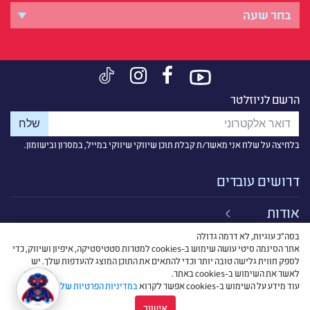
הרשם לניוזלטר
בלחיצה על שלח אני מאשר/ת קבלת תוכן שיווקי שיווקי במייל, במסרון ובישומון.
דרושים עובדים
אודות
בסה״כ עוגיות, לא דרמה גדולה
קישורים
אתר הסינמה סיטי עושה שימוש ב-cookies למטרות סטטיסטיקה, איפיון ושיווק, כדי
לספק חווית גלישה טובה יותר וכדי להתאים את התוכן המוצג להעדפות שלך. יש
תנאי שימוש
לאשר את השימוש ב-cookies באתר.
עוד מידע על השימוש ב-cookies אפשר לקרוא
במדיניות הפרטיות שלנו
.
אישור