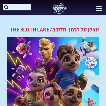
עצלן על הזמן-מדובב/THE SLOTH LANE